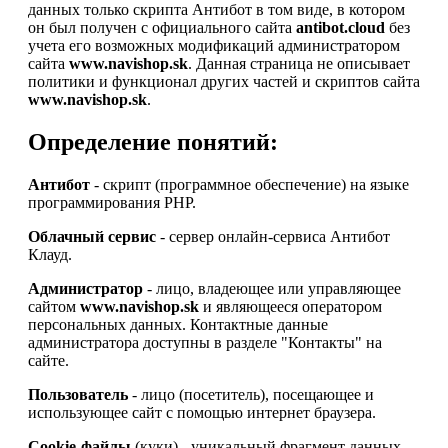
данных только скрипта Антибот в том виде, в котором
он был получен с официального сайта
antibot.cloud
без
учета его возможных модификаций администратором
сайта
www.navishop.sk
. Данная страница не описывает
политики и функционал других частей и скриптов сайта
www.navishop.sk
.
Определение понятий:
Антибот
- скрипт (программное обеспечение) на языке
программирования PHP.
Облачный сервис
- сервер онлайн-сервиса Антибот
Клауд.
Администратор
- лицо, владеющее или управляющее
сайтом
www.navishop.sk
и являющееся оператором
персональных данных. Контактные данные
администратора доступны в разделе "Контакты" на
сайте.
Пользователь
- лицо (посетитель), посещающее и
использующее сайт с помощью интернет браузера.
Cookie-файлы
(куки) - уникальный фрагмент данных,